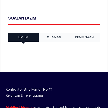
SOALAN LAZIM
UMUM
GUAMAN
PEMBINAAN
Kontraktor Bina Rumah No #1
Kelantan & Terengganu
Mahligai Idaman
merupakan kontraktor pembinaan rumah