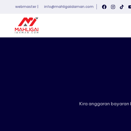
Skip
webmaster |
info@mahligaiidaman.com
to
content
Kira anggaran bayaran 