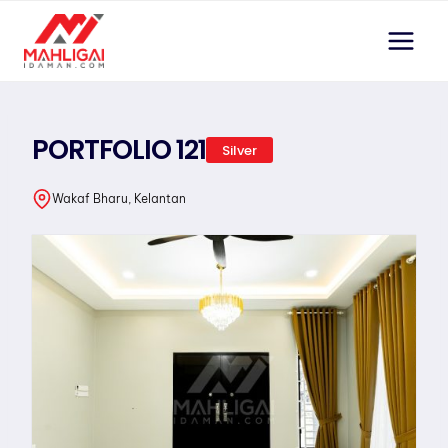
Skip
to
content
PORTFOLIO 121
Silver
Wakaf Bharu, Kelantan