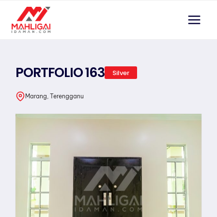
Skip
to
content
PORTFOLIO 163
Silver
Marang, Terengganu