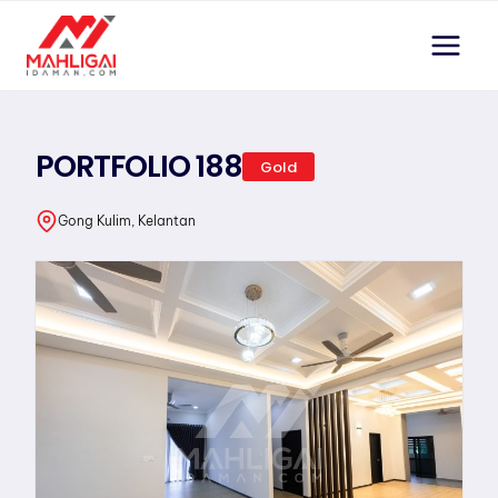
Skip
to
content
PORTFOLIO 188
Gold
Gong Kulim, Kelantan