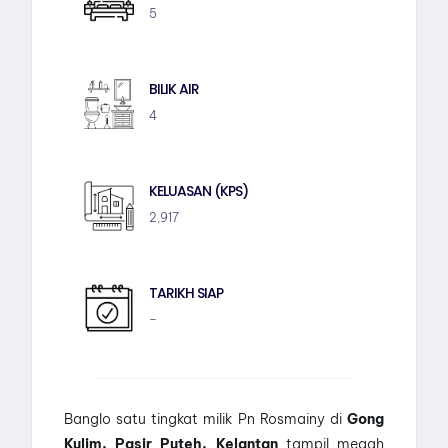
5
BILIK AIR
4
KELUASAN (KPS)
2,917
TARIKH SIAP
–
Banglo satu tingkat milik Pn Rosmainy di
Gong
Kulim, Pasir Puteh, Kelantan
tampil megah