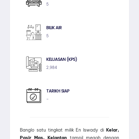
5
BILIK AIR
5
KELUASAN (KPS)
2,984
TARIKH SIAP
–
Banglo satu tingkat milik En Iswady di
Kelar,
Pasir Mas, Kelantan
tampil megah dengan