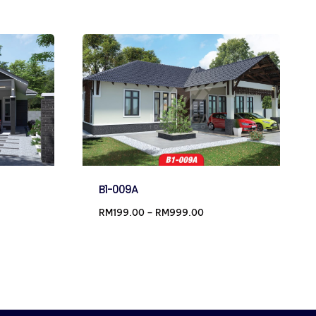
B1-009A
e
Price
RM
199.00
–
RM
999.00
e:
range:
9.00
RM199.00
ugh
through
99.00
RM999.00