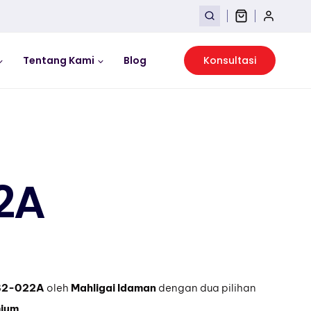
Tentang Kami
Blog
Konsultasi
2A
2-022A
oleh
Mahligai Idaman
dengan dua pilihan
mium
.