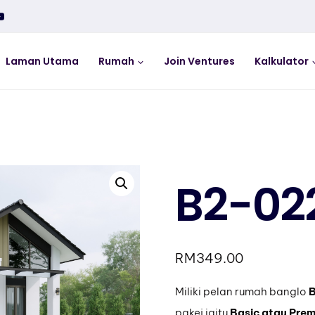
Laman Utama
Rumah
Join Ventures
Kalkulator
B2-02
RM
349.00
Miliki pelan rumah banglo
B
pakej iaitu
Basic atau Pre