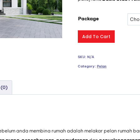
Package
B2-
Add To Cart
022A
quantity
SKU:
N/A
Category:
Pelan
 (0)
 sebelum anda membina rumah adalah melakar pelan rumah ban