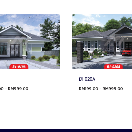
B1-020A
Price
Pric
00
–
RM
999.00
RM
199.00
–
RM
999.00
range:
rang
RM199.00
RM19
through
thro
RM999.00
RM9