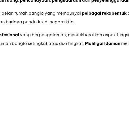
n ruang
,
pencahayaan
,
pengudaraan
dan
penyelenggaraa
g pelan rumah banglo yang mempunyai
pelbagai rekabentuk
dan budaya penduduk di negara kita.
ofesional
yang berpengalaman, menitikberatkan aspek fungs
umah banglo setingkat atau dua tingkat,
Mahligai Idaman
men