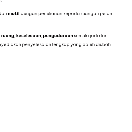
n
.
dan
motif
dengan penekanan kepada ruangan pelan
i
ruang
,
keselesaan
,
pengudaraan
semula jadi dan
yediakan penyelesaian lengkap yang boleh diubah