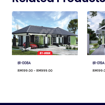
B1-008A
B1-019A
Price
RM
199.00
–
RM
999.00
RM
199.
range:
RM199.00
through
RM999.00