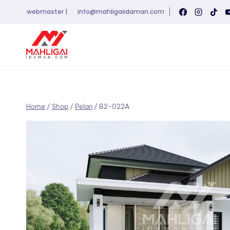
Skip
webmaster |
info@mahligaiidaman.com
to
content
Home
/
Shop
/
Pelan
/
B2-022A