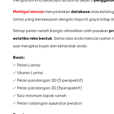
mengambil kira beberapa isu utama seperti
penggunaa
Mahligai Idaman
menyediakan
database
atau katalo
lantai yang bersesuaian dengan majoriti gaya hidup 
Setiap pelan rumah banglo dihasilkan oleh pasukan
pr
estetika reka bentuk
. Sama ada anda mencari pelan r
suai mengikut bajet dan kehendak anda.
Basic:
✅ Pelan Lantai
✅ Ukuran Lantai
✅ Pelan pandangan 3D (5 perspektif)
✅ Pelan pandangan 2D (5perspektif)
✅ Saiz minimum tapak rumah
✅ Pelan cadangan susunatur perabot