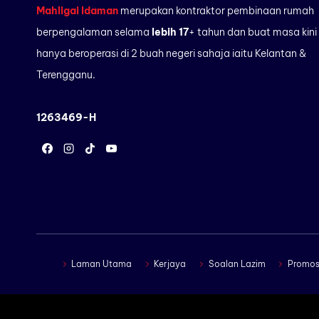
Mahligai Idaman
merupakan kontraktor pembinaan rumah
2026
berpengalaman selama
lebih 17
+ tahun dan buat masa kini
hanya beroperasi di 2 buah negeri sahaja iaitu Kelantan &
Terengganu.
1263469-H
Laman Utama
Kerjaya
Soalan Lazim
Promos