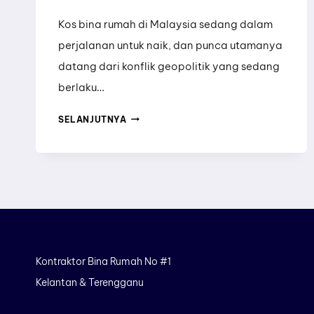
Kos bina rumah di Malaysia sedang dalam
perjalanan untuk naik, dan punca utamanya
datang dari konflik geopolitik yang sedang
berlaku…
KOS
SELANJUTNYA
BINA
RUMAH
BAKAL
NAIK?
INI
KESAN
Kontraktor Bina Rumah No #1
PERANG
Kelantan & Terengganu
IRAN
MAC