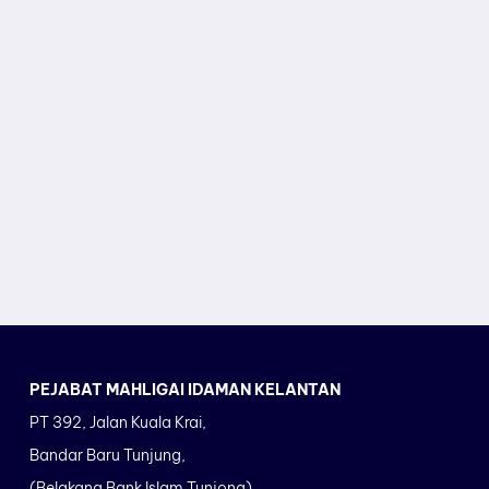
PEJABAT MAHLIGAI IDAMAN KELANTAN
PT 392, Jalan Kuala Krai,
Bandar Baru Tunjung,
(Belakang Bank Islam Tunjong),