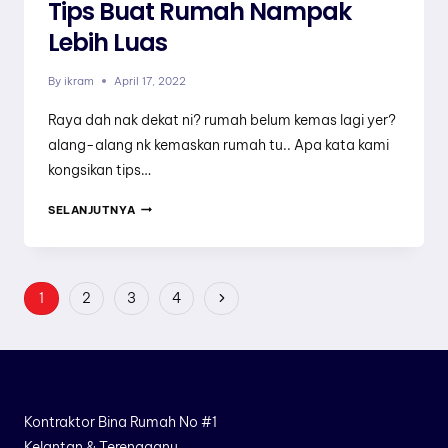
Tips Buat Rumah Nampak
Lebih Luas
By
ikram
April 17, 2022
Raya dah nak dekat ni? rumah belum kemas lagi yer?
alang-alang nk kemaskan rumah tu.. Apa kata kami
kongsikan tips…
TIPS
SELANJUTNYA
BUAT
RUMAH
NAMPAK
Page
Next
1
2
3
4
LEBIH
Page
Navigation
LUAS
Kontraktor Bina Rumah No #1
Kelantan & Terengganu