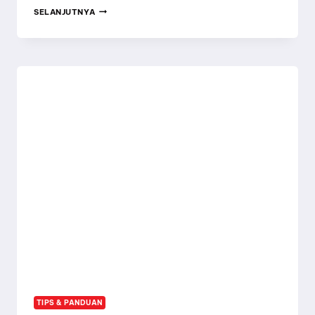
BEZA
SELANJUTNYA
MRTT
&
MLTT,
MANA
SATU
YANG
SESUAI
UNTUK
ANDA?
TIPS & PANDUAN