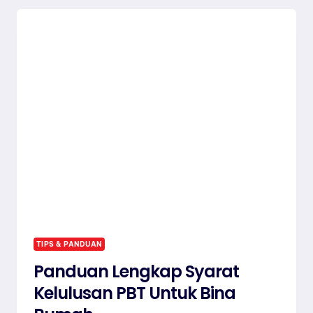
BAKAL
NAIK?
INI
KESAN
PERANG
IRAN
MAC
2026
TIPS & PANDUAN
Panduan Lengkap Syarat
Kelulusan PBT Untuk Bina