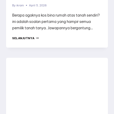
By
ikram
April 5, 2026
Berapa agaknya kos bina rumah atas tanah sendiri?
ini adalah soalan pertama yang hampir semua
pemilik tanah tanya. Jawapannya bergantung…
PANDUAN
SELANJUTNYA
LENGKAP
&
KALKULATOR
BAJET
KOS
BINA
RUMAH
ATAS
TANAH
SENDIRI
2025–
2026