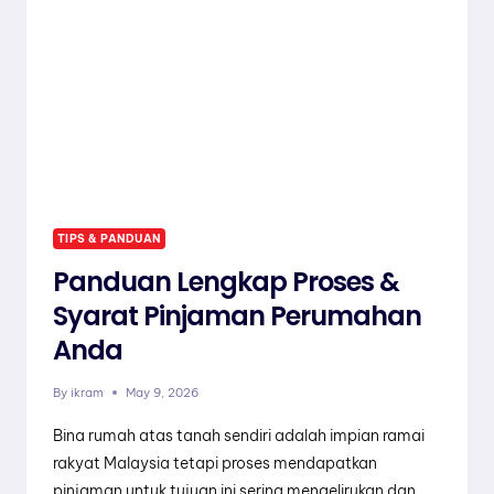
&
CARA
PILIH
YANG
SESUAI
TIPS & PANDUAN
Panduan Lengkap Proses &
Syarat Pinjaman Perumahan
Anda
By
ikram
May 9, 2026
Bina rumah atas tanah sendiri adalah impian ramai
rakyat Malaysia tetapi proses mendapatkan
pinjaman untuk tujuan ini sering mengelirukan dan…