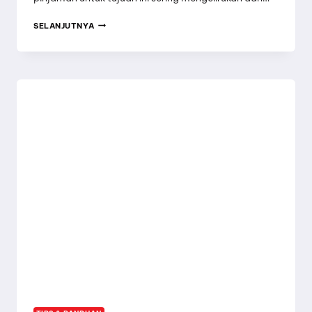
PANDUAN
SELANJUTNYA
LENGKAP
PROSES
&
SYARAT
PINJAMAN
PERUMAHAN
ANDA