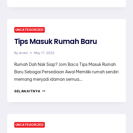
RUMAH
3
BILIK
JENIS
UNCATEGORIZED
REKABENTUK,
Tips Masuk Rumah Baru
CARA
PILIH
By
ikram
May 17, 2022
MENGIKUT
SAIZ
Rumah Dah Nak Siap? Jom Baca Tips Masuk Rumah
TANAH
Baru Sebagai Persediaan Awal Memiliki rumah sendiri
&
memang menjadi idaman semua…
ANGGARAN
TIPS
SELANJUTNYA
KOS
MASUK
BINA
RUMAH
BARU
UNCATEGORIZED