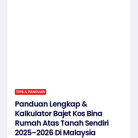
YANG
BETUL
BERSERTA
PANDUAN
LENGKAP,
CHECKLIST
&
RED
FLAG
YANG
PERLU
ANDA
TIPS & PANDUAN
TAHU!
Panduan Lengkap &
Kalkulator Bajet Kos Bina
Rumah Atas Tanah Sendiri
2025–2026 Di Malaysia