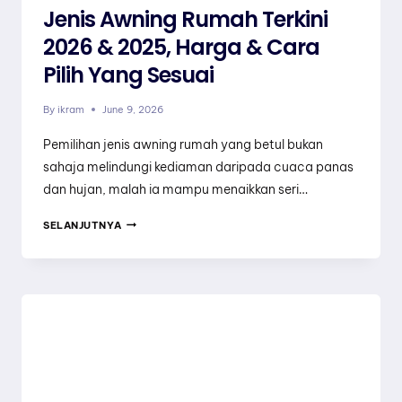
Jenis Awning Rumah Terkini
2026 & 2025, Harga & Cara
Pilih Yang Sesuai
By
ikram
June 9, 2026
Pemilihan jenis awning rumah yang betul bukan
sahaja melindungi kediaman daripada cuaca panas
dan hujan, malah ia mampu menaikkan seri…
JENIS
SELANJUTNYA
AWNING
RUMAH
TERKINI
2026
&
2025,
HARGA