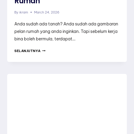
Rumah
By
ikram
March 24, 2026
Anda sudah ada tanah? Anda sudah ada gambaran
pelan rumah yang anda inginkan. Tapi sebelum kerja
bina boleh bermula, terdapat…
PANDUAN
SELANJUTNYA
LENGKAP
SYARAT
KELULUSAN
PBT
UNTUK
BINA
RUMAH