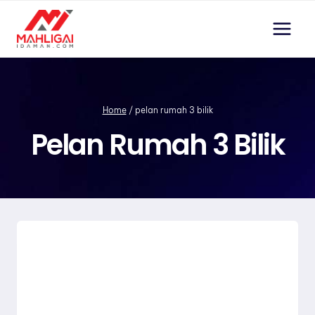
Skip
to
content
Home
/
pelan rumah 3 bilik
Pelan Rumah 3 Bilik