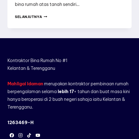
bina rumah atas tanah sendiri…
PELAN
SELANJUTNYA
RUMAH
3
BILIK
JENIS
REKABENTUK,
Kontraktor Bina Rumah No #1
CARA
Kelantan & Terengganu
PILIH
MENGIKUT
Mahligai Idaman
merupakan kontraktor pembinaan rumah
SAIZ
berpengalaman selama
lebih 17
+ tahun dan buat masa kini
TANAH
hanya beroperasi di 2 buah negeri sahaja iaitu Kelantan &
&
Terengganu.
ANGGARAN
KOS
1263469-H
BINA