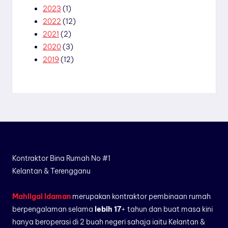
2023
(1)
2022
(12)
2021
(2)
2020
(3)
2019
(12)
Kontraktor Bina Rumah No #1
Kelantan & Terengganu
Mahligai Idaman
merupakan kontraktor pembinaan rumah
berpengalaman selama
lebih 17
+ tahun dan buat masa kini
hanya beroperasi di 2 buah negeri sahaja iaitu Kelantan &