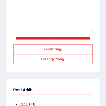
Hantar
Kelantan
Terengganu
Post Arkib
2026
(10)